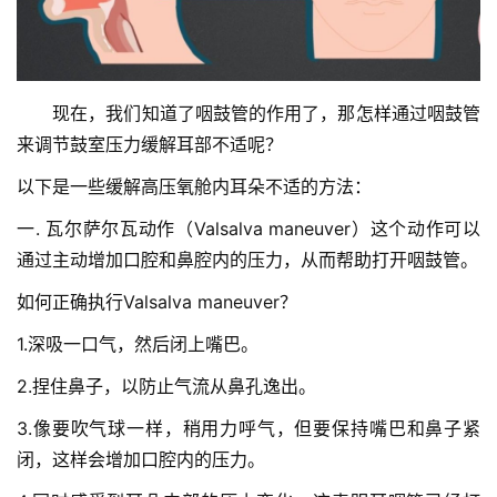
首
　　现在，我们知道了咽鼓管的作用了，那怎样通过咽鼓管
页
来调节鼓室压力缓解耳部不适呢？
协
以下是一些缓解高压氧舱内耳朵不适的方法：
会
一. 瓦尔萨尔瓦动作（Valsalva maneuver）这个动作可以
介
通过主动增加口腔和鼻腔内的压力，从而帮助打开咽鼓管。
绍
如何正确执行Valsalva maneuver？
党
1.深吸一口气，然后闭上嘴巴。
建
工
2.捏住鼻子，以防止气流从鼻孔逸出。
作
3.像要吹气球一样，稍用力呼气，但要保持嘴巴和鼻子紧
闭，这样会增加口腔内的压力。
组
织