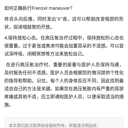
如何正确执行Frenzel maneuver？
联
系
将舌头向后推，同时发出“k”音，这可以帮助改变咽部的形
协
状，促进咽鼓管的开放。
会
4.保持放松心态。在高压氧治疗过程中，保持放松的心态也
很重要。过于紧张或焦虑可能会加重耳朵的不适感。可以尝
试深呼吸、闭眼冥想等方法来放松自己。
 在进行高压氧治疗时，重要的是要与医护人员保持沟通，
及时报告任何不适感。医护人员会根据您的情况提供个性化
的指导和帮助。记住，每个人的身体反应不同，因此找到最
适合自己的方法是关键。如果您在高压氧舱内有严重的耳部
疼痛或其他不适，应立即通知医护人员，以便采取适当的措
施。
本文章归武汉医师协会版权所有，转载请注明出处：