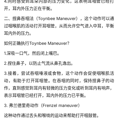
4.同时感受到耳朵内部的压力变化，这表明耳咽管已经打
建
开，耳内外压力正在平衡。
设
二、捏鼻吞咽法（Toynbee Maneuver），这个动作可以通
过咽喉肌的活动打开耳咽管，从而允许空气进入中耳，平衡
医
师
耳内外的压力。
登录
注册
风
如何正确执行Toynbee Maneuver？
采
1.深吸一口气，然后闭上嘴巴。
健
2.捏住鼻子，以防止气流从鼻孔逸出。
康
科
3.接着，尝试吞咽唾液或食物，这个动作会促使咽喉肌活
普
动，有助于打开耳咽管。在吞咽的同时，保持捏鼻子的动
作，直到感觉到耳内有轻微的压力变化或听到耳内有响声，
通
表示耳咽管已经打开，耳内外的压力已平衡。
知
3. 弗兰德里奇动作（Frenzel maneuver）
公
告
这种动作通过舌头和喉咙的运动来帮助打开咽鼓管。