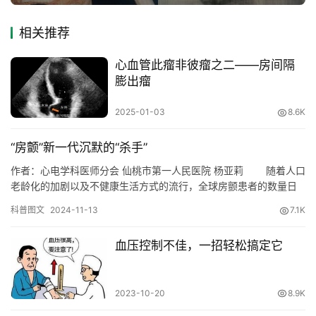
相关推荐
心血管此瘤非彼瘤之二——房间隔
膨出瘤
2025-01-03
8.6K
“房颤”新一代沉默的“杀手”
作者：心电学科医师分会 仙桃市第一人民医院 杨亚莉 随着人口
老龄化的加剧以及不健康生活方式的流行，全球房颤患者的数量日
益增多，尤其是在人口基数众多的我国，房颤已成为新一代沉默的
科普图文
2024-11-13
7.1K
“杀手”，且发生率逐年攀升。据统计，我国约有1000万房颤患者。
医学研究证实，房颤与卒中有着密切联系：在所有卒中患者当中，
血压控制不佳，一招轻松搞定它
15%至20%是由房颤引起的；与非房颤患者相比，房颤患者发…
2023-10-20
8.9K