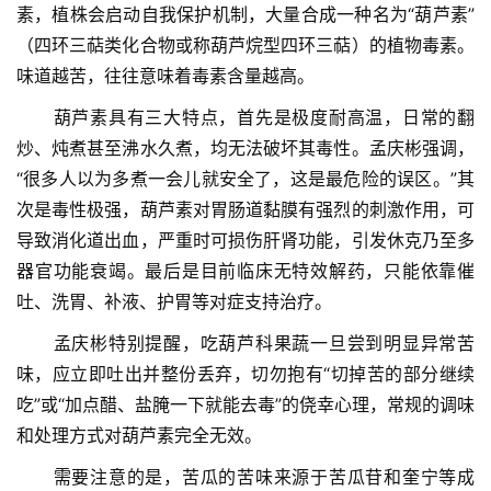
素，植株会启动自我保护机制，大量合成一种名为“葫芦素”
（四环三萜类化合物或称葫芦烷型四环三萜）的植物毒素。
味道越苦，往往意味着毒素含量越高。
　　葫芦素具有三大特点，首先是极度耐高温，日常的翻
炒、炖煮甚至沸水久煮，均无法破坏其毒性。孟庆彬强调，
“很多人以为多煮一会儿就安全了，这是最危险的误区。”其
次是毒性极强，葫芦素对胃肠道黏膜有强烈的刺激作用，可
导致消化道出血，严重时可损伤肝肾功能，引发休克乃至多
器官功能衰竭。最后是目前临床无特效解药，只能依靠催
吐、洗胃、补液、护胃等对症支持治疗。
　　孟庆彬特别提醒，吃葫芦科果蔬一旦尝到明显异常苦
味，应立即吐出并整份丢弃，切勿抱有“切掉苦的部分继续
吃”或“加点醋、盐腌一下就能去毒”的侥幸心理，常规的调味
和处理方式对葫芦素完全无效。
　　需要注意的是，苦瓜的苦味来源于苦瓜苷和奎宁等成