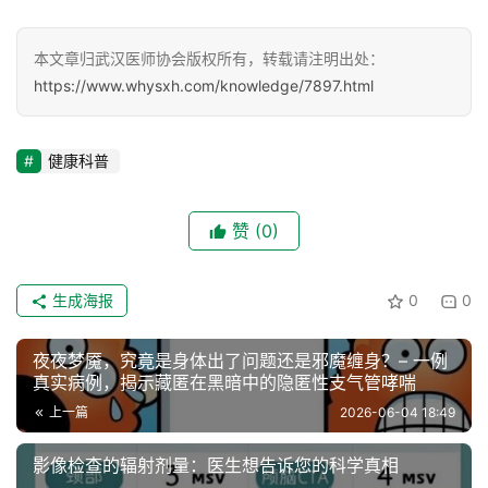
联
本文章归武汉医师协会版权所有，转载请注明出处：
系
https://www.whysxh.com/knowledge/7897.html
协
会
健康科普
赞
(0)
生成海报
0
0
夜夜梦魇，究竟是身体出了问题还是邪魔缠身？– 一例
真实病例，揭示藏匿在黑暗中的隐匿性支气管哮喘
上一篇
2026-06-04 18:49
影像检查的辐射剂量：医生想告诉您的科学真相