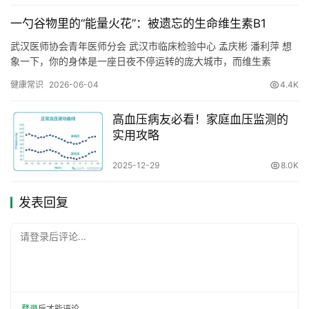
一勺谷物里的“能量火花”：被遗忘的生命维生素B1
武汉医师协会青年医师分会 武汉市临床检验中心 孟庆彬 潘利萍 想
象一下，你的身体是一座日夜不停运转的庞大城市，而维生素
B1（硫胺素）就是城市电网中那些看似微小却至关重要的“火花塞”与
健康常识
2026-06-04
4.4K
“稳压器”。它不构成砖瓦，却决定了能量能否顺畅点亮每一个角落。
我们吃下的米饭、面条等碳水化合物，必须在体内转化为葡萄糖，
高血压病友必看！家庭血压监测的
才能为细胞供能。这个关键转化过程的第一步，就像发动汽车需…
实用攻略
2025-12-29
8.0K
发表回复
请登录后评论...
登录
后才能评论