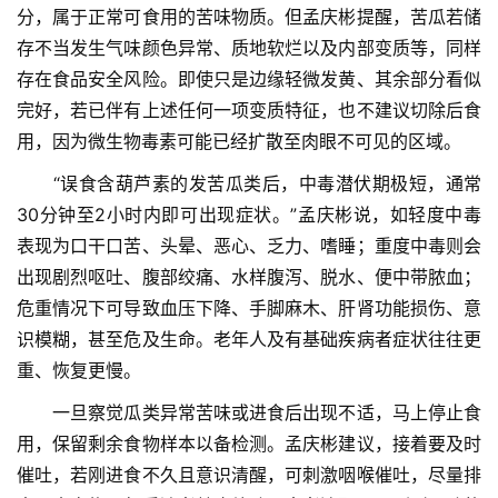
分，属于正常可食用的苦味物质。但孟庆彬提醒，苦瓜若储
存不当发生气味颜色异常、质地软烂以及内部变质等，同样
存在食品安全风险。即使只是边缘轻微发黄、其余部分看似
完好，若已伴有上述任何一项变质特征，也不建议切除后食
首
用，因为微生物毒素可能已经扩散至肉眼不可见的区域。
页
　　“误食含葫芦素的发苦瓜类后，中毒潜伏期极短，通常
协
30分钟至2小时内即可出现症状。”孟庆彬说，如轻度中毒
会
表现为口干口苦、头晕、恶心、乏力、嗜睡；重度中毒则会
介
出现剧烈呕吐、腹部绞痛、水样腹泻、脱水、便中带脓血；
绍
危重情况下可导致血压下降、手脚麻木、肝肾功能损伤、意
识模糊，甚至危及生命。老年人及有基础疾病者症状往往更
党
重、恢复更慢。
建
工
　　一旦察觉瓜类异常苦味或进食后出现不适，马上停止食
作
用，保留剩余食物样本以备检测。孟庆彬建议，接着要及时
催吐，若刚进食不久且意识清醒，可刺激咽喉催吐，尽量排
组