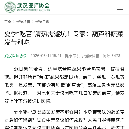
首页
健康科普
健康常识
夏季“吃苦”清热需避坑！专家：葫芦科蔬菜
发苦别吃
武汉医师协会
2026-06-11 15:21
健康常识
,
健康科普
阅读 5473
　　近日暑气渐盛，适量吃苦味蔬果能清热祛暑，提振食
欲。但并非所有“苦味”蔬果都是良药，葫芦、丝瓜、黄瓜等
瓜类一旦发苦，可能含有剧毒“葫芦素”，高温烹煮也无法破
坏。据报道，一对七旬夫妻仅因吃了几口发苦的葫芦，便双
双上吐下泻被送进医院。
　　夏季哪些瓜类蔬菜发苦不能食用？本身带苦味的蔬菜变
质后如何辨别？误食中毒又该如何急救？人民日报健康客户
端记者采访了武汉医师协会青年医师分会主任委员、武汉市