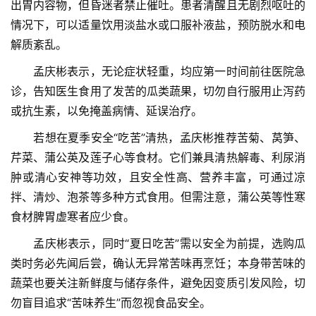
出胃内容物，但昏迷者禁止催吐。患者清醒且无剧烈呕吐的
织
情况下，可以适量饮用淡盐水或口服补液盐，预防脱水和电
建
解质紊乱。
设
　　孟庆彬表示，无论症状轻重，均应第一时间前往医院急
医
诊，告知医生食用了发苦的瓜类蔬果，切勿自行服用止泻药
师
或抗生素，以免掩盖病情、延误治疗。
登录
注册
风
采
　　若想在夏季安全“吃苦”清热，孟庆彬推荐苦菊、莴笋、
芹菜、蒲公英及莲子心等食材。它们兼具清热解毒、利尿消
健
肿或清心安神等功效，且安全性高、营养丰富，可通过凉
康
拌、清炒、泡茶等多种方式食用。但需注意，蒲公英等性寒
科
食材脾胃虚寒者应少食。
普
　　孟庆彬表示，同时“夏日吃苦”需以安全为前提，选购瓜
通
类时务必先闻后尝，确认无异常苦味再烹饪；本身带苦味的
知
蔬菜也要关注新鲜度与储存条件，避免因变质引发风险，切
公
勿盲目追求“苦味养生”而忽视食品安全。
告