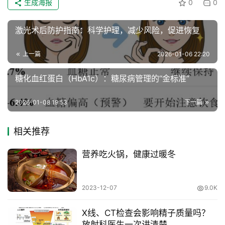
生成海报
0
0
登录
注册
风
采
激光术后防护指南：科学护理，减少风险，促进恢复
健
上一篇
2026-01-06 22:20
康
科
糖化血红蛋白（HbA1c）：糖尿病管理的“金标准”
普
2026-01-08 19:53
下一篇
通
知
相关推荐
公
告
营养吃火锅，健康过暖冬
联
2023-12-07
9.0K
系
协
X线、CT检查会影响精子质量吗？
会
放射科医生一次讲清楚