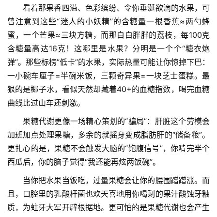
　　看着那果香四溢、色彩缤纷、令你垂涎欲滴的水果，可
曾注意到这些“迷人的小妖精”的含糖量一根香蕉≈两勺蜂
蜜，一个芒果≈三块方糖，而那白白胖胖的荔枝，每100克
含糖量高达16克！这哪里是水果？分明是一个个“糖衣炮
弹”。那些标榜”低卡”的水果，实际热量可能让你惊掉下巴：
一小碗车厘子=半碗米饭，三颗奇异果=一块芝士蛋糕。最
狠的是椰子水，看似天然却藏着40+的血糖指数，喝完血糖
曲线比过山车还刺激。
　　果糖代谢更像一场精心策划的“骗局”：肝脏这个劳模会
加班加点处理果糖，多余的就摇身变成脂肪肝的“储备粮”。
更扎心的是，果糖不会触发大脑的“饱腹信号”，你啃完半个
西瓜后，你的脑子觉得“我还能再炫两饭碗”。
　　当你把水果当饭吃，过量果糖会让你的腰围蹭蹭涨。而
且，口腔里的乳酸杆菌也欢天喜地用你喝剩的果汁酸蚀牙釉
首
质，为蛀牙大军开辟根据地。更可怕的是果糖代谢也会产生
页