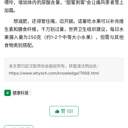
嘌呤，增加体内的尿酸含量，“甜蜜刺客”会让痛风患者雪上
加霜。
协
会
　　想减肥，还得管住嘴，迈开腿。适量吃水果可以补充维
介
生素和膳食纤维，千万别过量，世界卫生组织建议，每日水
绍
果摄入量为250克（约1-2个中等大小水果），但需与其他
食物类别搭配。
党
建
工
本文章归武汉医师协会版权所有，转载请注明出处：
作
https://www.whysxh.com/knowledge/7668.html
组
织
健康科普
建
设
赞
(0)
医
师