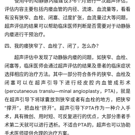
　　使用中的动静脉内瘘建议3-6个月进行一次超声评估，
评估内容主要包括内瘘血管的内径、流速、血流量等，看看
有没有狭窄、血栓、闭塞、过度扩张，血流量过大等问题，
超声评估的结果可以帮助临床医师判断是否需要对于动静脉
首
内瘘进行干预治疗。
页
四、我的瘘狭窄了、血栓了、闭了，怎么办？
协
　　超声评估中发现了动静脉内瘘的问题，如狭窄、血栓、
会
闭塞等，临床医师会通过超声评估的结果及患者的临床症状
介
选择相应的治疗方法。其中一部分符合条件的狭窄、血栓及
绍
闭塞可以在超声引导下进行经皮腔内血管成形术
(percutaneous translu—minal angioplasty，PTA)，就是
党
在超声引导下将球囊放到狭窄或者有血栓的地方，把狭窄
建
“撑开”，把血栓“挤开”。超声引导下PTA作为一种介入手
工
作
术，具有微创、用时短、可反复进行的优点，大部分患者手
术第二天就可以进行透析。不适合PTA的，超声也可以协助
组
手术医师提供合理的治疗方案。