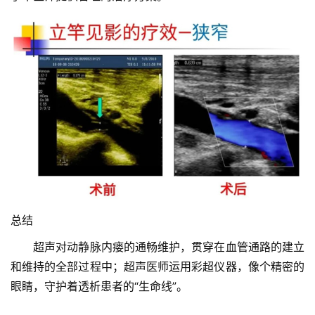
织
建
设
医
师
登录
注册
风
采
健
康
科
总结
普
　　超声对动静脉内瘘的通畅维护，贯穿在血管通路的建立
通
和维持的全部过程中；超声医师运用彩超仪器，像个精密的
知
眼睛，守护着透析患者的“生命线”。
公
告