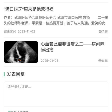
“满口烂牙”原来是他惹得祸
作者：武汉医师协会康复医师分会 武汉市汉口医院 盛扬 二十出
头的幼师陈老师，平素是一位热情开朗，善于与人沟通，爱笑的女
孩。但最近半年她开始少言寡语，拘谨，精神恍惚。原来她遇到一
健康常识
2023-11-02
7.2K
件令她糟心的事情，她原本满口大白牙，不明原因开始变黄，逐渐
变黑，其后片状掉落。更让她郁闷的事情，还被父母埋怨不讲究口
心血管此瘤非彼瘤之二——房间隔
腔卫生，饮食习惯不好。冤枉是我早晚刷牙，很少吃甜品及碳酸饮
膨出瘤
料。在…
2025-01-03
8.6K
发表回复
请登录后评论...