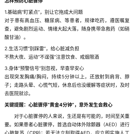
怎样预防心脏骤停
1.基础病“盯紧点”，别让它拖成大问题
对于患有高血压、糖尿病、等患者，规律吃药，遵医嘱复
查，避免剧烈运动、情绪大起大落，随身携带急救药（如硝
酸甘油）。
2.生活习惯“别踩雷”，给心脏减负担
不熬大夜、运动“不逞强”注意饮食、戒烟限酒
3.身体“预警信号”别忽视，早查早安心
出现突发胸痛/胸闷，持续5分钟以上，还放射到肩背、脖
首
子；走路头晕、心慌气短，休息后也没缓解等症状时，及时
页
去医院就诊。
协
关键提醒：心脏骤停“黄金4分钟”，意外发生会救心
会
　　对于心脏骤停的人来说，生还是有可能的，时间至关重
介
绍
要。如果患者心脏骤停，首选自动体外除颤器（AED）进行
心肺复苏（CPR)；若无法立刻取得AED，应立即实施人工