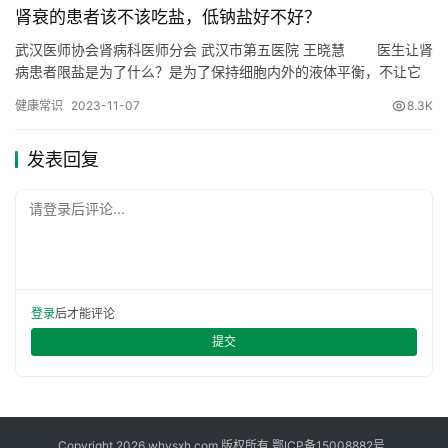
肾衰的患者该不该吃盐，低钠盐好不好？
武汉医师协会肾病科医师分会 武汉市第五医院 王晓慧 医生让肾
病患者限盐是为了什么？是为了保持细胞内外的液体平衡，不让它
们瞎流动。盐里含钠，钠多了加重水肿、高血压。但这个限盐，绝
健康常识
2023-11-07
8.3K
不是禁盐。禁盐会造成钠缺乏，让人感乏力、昏沉、少言寡语，对
病情不利。 低钠盐，是以碘盐为原料，添加了一定量的氯化钾
发表回复
和硫酸镁，是一种健康食盐。与普通钠盐相比含钠低(氯化钠70%
左…
请登录后评论...
登录
后才能评论
提交
Copyright 2026 whysxh.com 版权所有
鄂ICP备15008882号