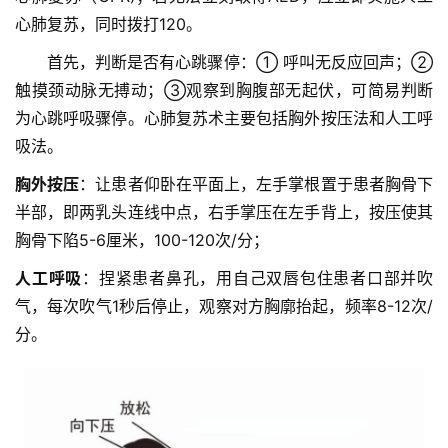
党
心肺复苏，同时拨打120。
建
　　首先，判断是否有心跳骤停：① 呼叫无反应回声；② 
工
触摸颈动脉无搏动；③观察到胸腹部无起伏，可简易判断
作
为心跳呼吸骤停。心肺复苏术主要包括胸外按压法和人工呼
吸法。
组
织
胸外按压
：让患者仰卧在平面上，左手掌根置于患者胸骨下
建
半部，即两乳头连线中点，右手掌压在左手背上，按压使其
设
胸骨下陷5-6厘米，100-120次/分；
医
人工呼吸
：捏紧患者鼻孔，用自己双唇包住患者口部并吹
师
气，每次吹气1秒后停止，观察对方胸廓抬起，频率8-12次/
登录
注册
风
分。
采
健
康