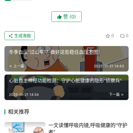
赞
(0)
生成海报
0
0
冬季血压“过山车”？做好这些稳住血压不慌！
上一篇
2025-11-21 14:43
心脏自主神经功能检测：守护心脏健康的隐形“侦察兵”
2025-11-21 14:54
下一篇
相关推荐
一文读懂呼吸内镜,呼吸健康的“守护
者”