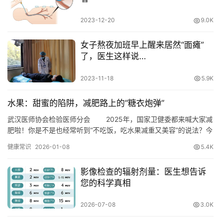
2023-12-20
9.0K
女子熬夜加班早上醒来居然“面瘫”
了，医生这样说…
2023-11-18
5.9K
水果：甜蜜的陷阱，减肥路上的“糖衣炮弹”
武汉医师协会检验医师分会 2025年，国家卫健委都来喊大家减
肥啦！你是不是也经常听到“不吃饭，吃水果减重又美容”的说法？今
天我们就来聊聊，吃水果究竟能不能减重。看着朋友圈里啃着苹果
健康常识
2026-01-08
5.4K
的健身博主，盯着小红书上“21天水果减肥法”的笔记，仿佛只要啃水
果就能轻而易举获得完美身材。但残酷的真相是——你以为自己在
影像检查的辐射剂量：医生想告诉
啃草，实际上你在给脂肪细胞开狂欢Party。 看着…
您的科学真相
2026-07-08
3.0K