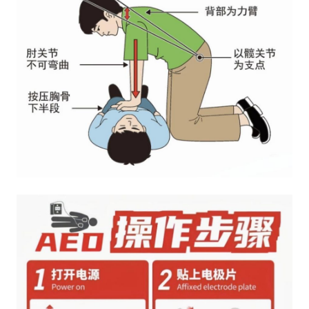
科
普
通
知
公
告
联
系
协
会