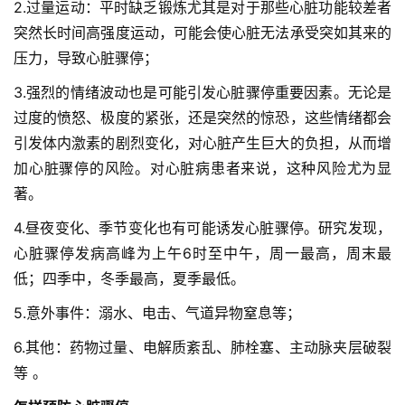
2.过量运动：平时缺乏锻炼尤其是对于那些心脏功能较差者
突然长时间高强度运动，可能会使心脏无法承受突如其来的
压力，导致心脏骤停；
3.强烈的情绪波动也是可能引发心脏骤停重要因素。无论是
过度的愤怒、极度的紧张，还是突然的惊恐，这些情绪都会
引发体内激素的剧烈变化，对心脏产生巨大的负担，从而增
加心脏骤停的风险。对心脏病患者来说，这种风险尤为显
著。
4.昼夜变化、季节变化也有可能诱发心脏骤停。研究发现，
心脏骤停发病高峰为上午6时至中午，周一最高，周末最
低；四季中，冬季最高，夏季最低。
5.意外事件：溺水、电击、气道异物窒息等；
6.其他：药物过量、电解质紊乱、肺栓塞、主动脉夹层破裂
等 。