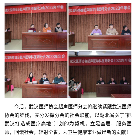
医
师
登录
注册
风
采
健
康
科
普
通
知
公
　　今后，武汉医师协会超声医师分会将继续紧跟武汉医师
告
协会的步伐，充分发挥分会的社会职能，以湖北省关于“把
武汉打造成医疗高地”计划的为契机，立足基层，服务医
联
师，回馈社会，辐射全省，为卫生健康事业做出新的贡献！
系