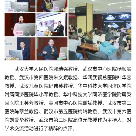
首
页
协
会
介
绍
　　武汉大学人民医院郭瑞强教授、武汉市中心医院杨顺实
党
建
教授、武汉市第四医院朱文斌教授、华润武钢总医院叶华容
工
教授、武汉儿童医院纪伟英教授、华中科技大学同济医学院
作
附属同济医院毕小军教授、华中科技大学同济医学院附属梨
园医院王芙蓉教授、黄冈市中心医院谢斌教授、武汉市第三
组
医院陈翠兰教授、武汉市第五医院梅靖教授、武汉市第六医
织
院刘爱华教授、武汉市第三医院高位元教授作为主持人，对
建
学术交流活动进行了精辟的点评。
设