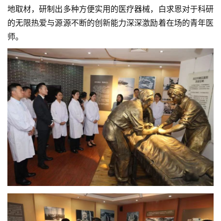
设
地取材，研制出多种方便实用的医疗器械，白求恩对于科研
的无限热爱与源源不断的创新能力深深激励着在场的青年医
医
师。
师
登录
注册
风
采
健
康
科
普
通
知
公
告
联