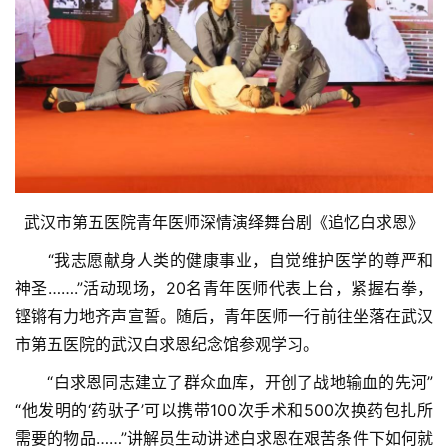
首
页
协
会
介
绍
武汉市第五医院青年医师深情演绎舞台剧《追忆白求恩》
党
　　“我志愿献身人类的健康事业，自觉维护医学的尊严和
建
神圣…….”活动现场，20名青年医师代表上台，紧握右拳，
工
铿锵有力地齐声宣誓。随后，青年医师一行前往坐落在武汉
作
市第五医院的武汉白求恩纪念馆参观学习。
组
　　“白求恩同志建立了群众血库，开创了战地输血的先河”
织
“他发明的‘药驮子’可以携带100次手术和500次换药包扎所
建
需要的物品……”讲解员生动讲述白求恩在艰苦条件下如何就