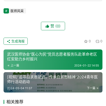
医师风采
赞
(0)
生成海报
0
0
武汉医师协会“医心为民”党员志愿者服务队赴革命老区
红安助力乡村振兴
上一篇
2024-01-22 14:55
[视频]“追寻白求恩足迹，传承白求恩精神”2024青年医
师行活动启动
2024-05-04 11:37
下一篇
相关推荐