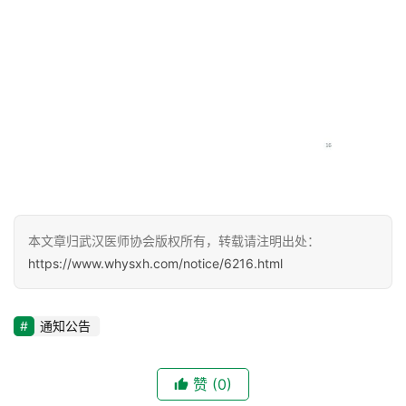
医
师
登录
注册
风
采
健
康
科
普
本文章归武汉医师协会版权所有，转载请注明出处：
通
https://www.whysxh.com/notice/6216.html
知
公
告
通知公告
联
赞
(0)
系