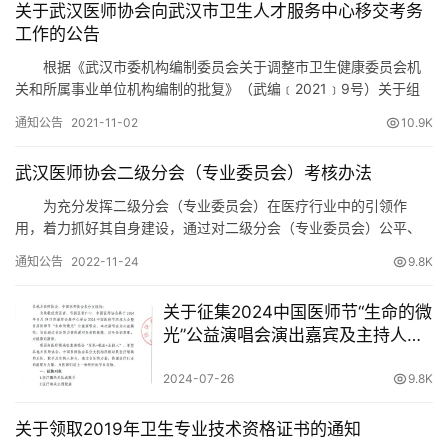
关于武汉医师协会向武汉市卫生人才服务中心移交考务
工作的公告
根据《武汉市委机构编制委员会关于调整市卫生健康委员会机
关和所属事业单位机构编制的批复》（武编﹝2021﹞9号）关于组
建武汉市卫生人才服务中心（武汉市医学考试中心）的有关精神，
通知公告
2021-11-02
10.9K
结合武汉医师协会已圆满完成市卫健委委托的考务工作的实际情
况，武汉医师协会已于2021年9月29日正式将全国卫生专业技术资
武汉医师协会二级分会（专业委员会）考核办法
格考试、护士执业资格考试、医师资格考试、医师定期考核等考务
工作…
为充分发挥二级分会（专业委员会）在医疗行业中的引领作
用，着力抓好其自身建设，通过对二级分会（专业委员会）公平、
公正、实事求是的量化考核，进一步打造一支奋发向上、积极拼
通知公告
2022-11-24
9.8K
搏、彰显特色、规范管理的专业队伍，不断增强二级分会（专业委
员会）的凝聚力和感召力，特制定考核办法： 一、考核小组：由协
关于征集2024中国医师节“生命的微
会秘书处、二级分会（专业委员会）主委（副主委）组成，秘书长
光”公益演唱会演出嘉宾及主持人的
任组长。 二、…
函
2024-07-26
9.8K
关于领取2019年卫生专业技术资格证书的通知