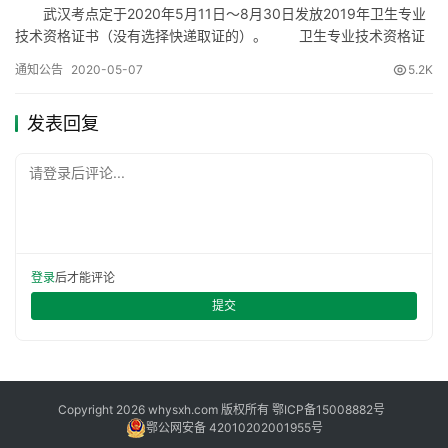
武汉考点定于2020年5月11日～8月30日发放2019年卫生专业
技术资格证书（没有选择快递取证的）。 卫生专业技术资格证
书的发放分单位集体领证和个人领证。单位集体领证的，由区或单
通知公告
2020-05-07
5.2K
位人事部门到武汉考点领取本区、本单位卫生专业技术资格证后，
再发给考生个人。 非单位集体领证的，由考生本人到武汉考点
发表回复
一楼大厅领取，领证时须持本人有效身份证原件。卫生专业技…
请登录后评论...
登录
后才能评论
提交
Copyright 2026 whysxh.com 版权所有
鄂ICP备15008882号
鄂公网安备 42010202001955号