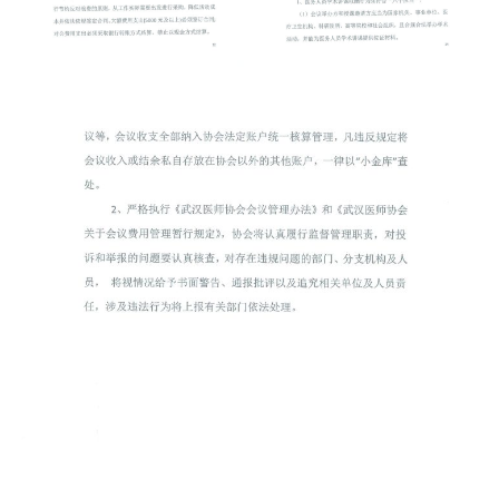
首
页
协
会
介
绍
党
建
工
作
组
织
建
设