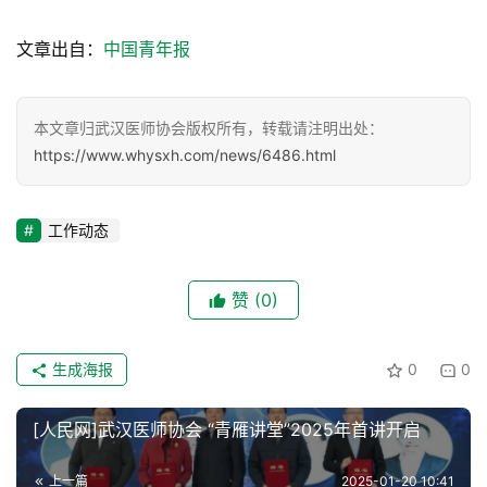
组
织
文章出自：
中国青年报
建
设
本文章归武汉医师协会版权所有，转载请注明出处：
医
https://www.whysxh.com/news/6486.html
师
登录
注册
风
采
工作动态
健
赞
(0)
康
科
普
生成海报
0
0
通
[人民网]武汉医师协会 “青雁讲堂”2025年首讲开启
知
公
上一篇
2025-01-20 10:41