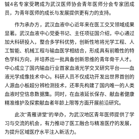
铖4名专家受聘成为武汉医师协会青年医师分会专家团成
员，为青年医师的成长与发展提供更有力的支持。
　　作为承办方，武汉血液中心近年来在医工交叉领域成果
显著。武汉血液中心党委书记、主任项征国介绍，中心通过
首
加大科研投入，整合多学科优势，创新性地将光学工程、人
页
工智能、机械工程与输血医学相结合，形成具有前瞻性的特
色学科方向，并培养出一批具备创新思维的青年骨干人才。
协
中心成立了国内输血行业首家血液光学交叉研究平台——血
会
液光学成像技术中心。科研人员不仅成功开发出世界首创的
介
人源血小板超分辨检测技术，还率先构建了国内唯一的人类
绍
血液时空信息数据集。同时，在血液延长保存、献血者健康
精准维护及探索献血者年龄上限等方面开展前沿研究。
党
建
　　此次“青雁讲堂”的举办，为武汉地区青年医师提供了学
工
习与交流的机会，有力推动了医工融合与精准医疗的发展，
作
为提升区域医疗水平注入新活力。