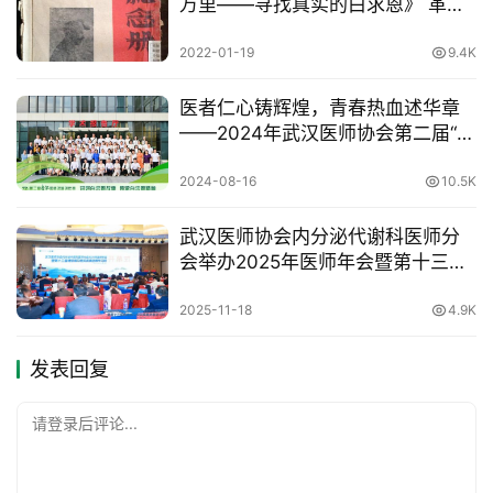
万里——寻找真实的白求恩》 革命
历史题材文献纪录片
2022-01-19
9.4K
医者仁心铸辉煌，青春热血述华章
——2024年武汉医师协会第二届“青
年医师说”演讲比赛决赛顺利举办
2024-08-16
10.5K
武汉医师协会内分泌代谢科医师分
会举办2025年医师年会暨第十三届
糖尿病及相关疾病进展学习班
2025-11-18
4.9K
发表回复
请登录后评论...