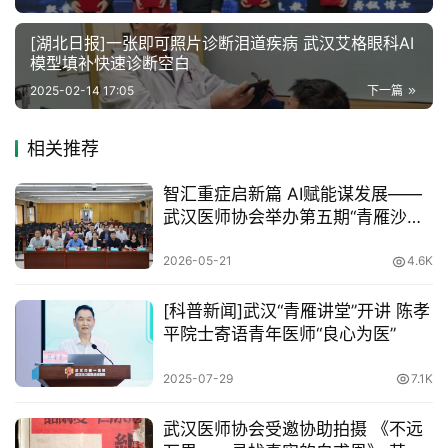
告
[湖北日报]一张即可照片诊断泪道疾病 武汉艾格眼科AI
模型填补快速诊断空白
联
2025-02-14 17:05
下一篇
系
协
会
相关推荐
智汇重症启新篇 AI赋能谋发展——
武汉医师协会举办第五期“青雁沙龙”
暨“AI赋能急危重症患者抢救技术应
用”学术报告会
2026-05-21
4.6K
[科普新闻]武汉“青雁讲堂”开讲 陈孝
平院士寄语青年医师“良心为医”
2025-07-29
7.1K
武汉医师协会受邀协助拍摄 《不远