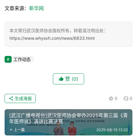
文章来源：
新华网
健
康
科
本文章归武汉医师协会版权所有，转载请注明出处：
普
https://www.whysxh.com/news/6833.html
通
知
工作动态
公
告
赞
(0)
联
系
生成海报
0
0
协
会
[武汉广播电视台]武汉医师协会举办2025年第三届《青
年医师说》演讲比赛决赛
上一篇
2025-08-15 13:22