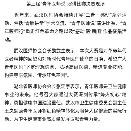
第三届“青年医师说”演讲比赛决赛现场
介
绍
　　近年来，武汉医师协会持续开展“三青一感动”系列活
动，包括“青雁讲堂”学术交流、“青年医师说”演讲比赛、“青
党
年医师行”重走红色革命之路以及“感动‘医’瞬间”作品征集活
建
动。
工
作
　　武汉医师协会会长勘武生表示，本次大赛是对革命年代
医者精神的回望和对新时代青年医师使命的召唤，希望广大
组
青年医师“坚定理想信念、弘扬高尚医德、精进专业技能、
织
构建尊医氛围、传承红色基因”。
建
　　湖北省医师协会会长张定宇表示，青年医师是卫生健康
设
事业的未来。他号召大家通过大赛深刻传承“烽火初心”精
神，勇担健康中国建设重任。武汉市卫生健康委员会副主任
医
师
王岚勉励青年医师将红色精神转化为服务人民健康的实际行
登录
注册
风
动，为卫生健康事业高质量发展贡献青春力量。
采