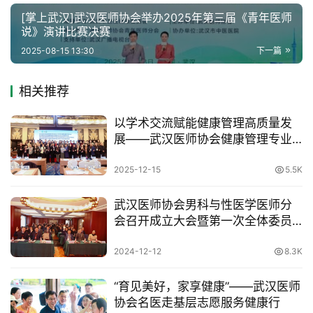
[掌上武汉]武汉医师协会举办2025年第三届《青年医师
说》演讲比赛决赛
2025-08-15 13:30
下一篇
相关推荐
以学术交流赋能健康管理高质量发
展——武汉医师协会健康管理专业
委员会、武汉医学会健康管理学分
会、湖北省健康管理学会体检与评
2025-12-15
5.5K
估专业委员会联合主办2025年医师
年会
武汉医师协会男科与性医学医师分
会召开成立大会暨第一次全体委员
会
2024-12-12
8.3K
“育见美好，家享健康”——武汉医师
协会名医走基层志愿服务健康行