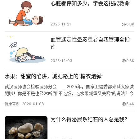
心脏骤停知多少，学会这招能救命
2025-11-21
6.0K
血管迷走性晕厥患者自我管理全指
南
2025-12-03
9.3K
水果：甜蜜的陷阱，减肥路上的“糖衣炮弹”
武汉医师协会检验医师分会 2025年，国家卫健委都来喊大家减
肥啦！你是不是也经常听到“不吃饭，吃水果减重又美容”的说法？今
天我们就来聊聊，吃水果究竟能不能减重。看着朋友圈里啃着苹果
健康常识
2026-01-08
5.4K
的健身博主，盯着小红书上“21天水果减肥法”的笔记，仿佛只要啃水
果就能轻而易举获得完美身材。但残酷的真相是——你以为自己在
为什么得泌尿系结石的人总是我？
啃草，实际上你在给脂肪细胞开狂欢Party。 看着…