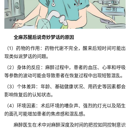
科
普
通
知
全麻苏醒后说奇妙梦话的原因
公
告
（1）药物的作用：药物代谢不完全，醒来后短时间可能出
现类似说梦话的问题。
联
（2）身体的反应：麻醉过程中，患者的血压、心率和呼吸
系
等参数的波动可能会导致患者在恢复过程中出现短暂混乱。
协
会
（3）个体差异：年龄、基础健康状况、用药史等因素都会
影响恢复后的认知状态。
（4）环境因素：术后环境的嘈杂声、强烈的灯光以及陌生
的面孔可能增加患者的焦虑感和混乱感。
　　麻醉医生在术中对麻醉深度及时间的把控如同控制意识