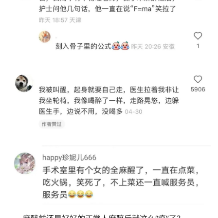
首
页
协
会
介
绍