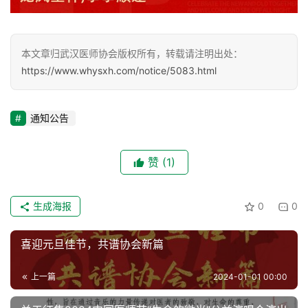
协
会
介
绍
本文章归武汉医师协会版权所有，转载请注明出处：
https://www.whysxh.com/notice/5083.html
党
建
通知公告
工
作
赞
(1)
组
织
生成海报
0
0
建
设
喜迎元旦佳节，共谱协会新篇
医
上一篇
2024-01-01 00:00
师
登录
注册
风