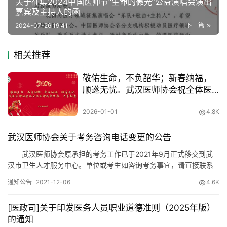
关于征集2024中国医师节“生命的微光”公益演唱会演出
采
嘉宾及主持人的函
2024-07-26 19:41
下一篇
健
康
相关推荐
科
普
敬佑生命，不负韶华；新春纳福，
顺遂无忧。武汉医师协会祝全体医
通
师新年快乐，万事如意！
知
2026-01-01
4.8K
公
告
武汉医师协会关于考务咨询电话变更的公告
武汉医师协会原承担的考务工作已于2021年9月正式移交到武
联
汉市卫生人才服务中心。单位或考生如咨询考务事宜，请直接联系
系
武汉市卫生人才服务中心（武汉市医学考试中心），地址：武汉市
通知公告
2021-12-06
4.6K
协
江岸区江大路138号，电话号码：18186602343。 在2021
会
年12月30日前如有拨打我会82295380电话咨询考务工作的，电信
[医政司]关于印发医务人员职业道德准则（2025年版）
公司将…
的通知