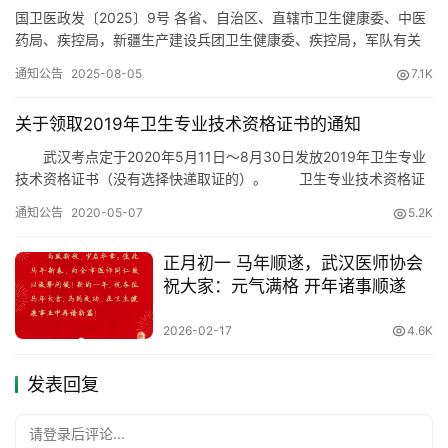
国卫医政发〔2025〕9号 各省、自治区、直辖市卫生健康委、中医
药局、疾控局，新疆生产建设兵团卫生健康委、疾控局，军队有关
单位，国家卫生健康委、国家中医药管理局属（管）各医疗卫生机
通知公告
2025-08-05
7.1K
构： 为进一步加强医务人员队伍建设，提升医务人员职业道德
水平，切实保障人民群众健康权益，国家卫生健康委、国家中医药
关于领取2019年卫生专业技术资格证书的通知
局、国家疾控局、中央军委后勤保障部组织制定了《医务人员职业
道德…
武汉考点定于2020年5月11日～8月30日发放2019年卫生专业
技术资格证书（没有选择快递取证的）。 卫生专业技术资格证
书的发放分单位集体领证和个人领证。单位集体领证的，由区或单
通知公告
2020-05-07
5.2K
位人事部门到武汉考点领取本区、本单位卫生专业技术资格证后，
再发给考生个人。 非单位集体领证的，由考生本人到武汉考点
正月初一 马年顺遂，武汉医师协会
一楼大厅领取，领证时须持本人有效身份证原件。卫生专业技…
祝大家：元气满格 开年诸事顺遂
2026-02-17
4.6K
发表回复
请登录后评论...