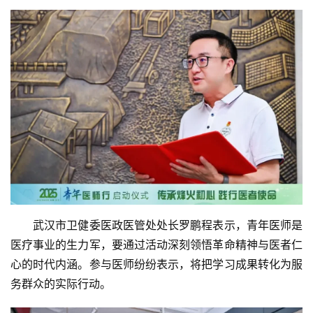
首
页
协
会
　　武汉市卫健委医政医管处处长罗鹏程表示，青年医师是
介
医疗事业的生力军，要通过活动深刻领悟革命精神与医者仁
绍
心的时代内涵。参与医师纷纷表示，将把学习成果转化为服
务群众的实际行动。
党
建