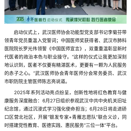
　　启动仪式上，武汉医师协会功能型党支部书记李菊芬带
领青年党员重温入党誓词；中国医师奖获得者、武汉市肺科
医院院长罗光伟领誓《中国医师宣言》，双重重温彰显新时
代医者的政治本色与职业操守。“这样的仪式让我更加深刻
地认识到，医者不仅要有精湛医术，更要有一颗为人民服务
的赤子之心。”武汉医师协会青年医师分会常务委员、武汉
市职防院主管医师陈志亮说道。
　　2025年系列活动亮点纷呈，创新性地将红色教育与健
康服务深度融合：6月27日组织参观武汉中共中央机关旧址
纪念馆，通过沉浸式学习强化使命担当；6月28日将走进硚
口区营北社区，开展“银发专家+青雁志愿队”联合义诊，同
时搭建党性教育、医德实践、惠民服务“三位一体”平台。