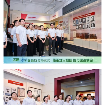
工
作
组
织
建
设
医
师
登录
注册
风
采
健
康
科
普