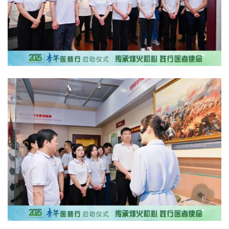
通
知
公
告
联
系
协
会