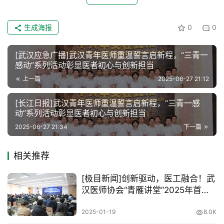
生成海报
0
0
[武汉应急广播]武汉青年医师重温誓言启新程，“三青一
感动”系列活动彰显医者初心与创新担当
上一篇
2025-06-27 21:12
[长江日报]武汉青年医师重温誓言启新程，“三青一感
动”系列活动彰显医者初心与创新担当
2025-06-27 21:34
下一篇
相关推荐
[极目新闻]创新驱动，医工融合！武
汉医师协会“青雁讲堂”2025年首讲
盛大开启
2025-01-19
8.0K