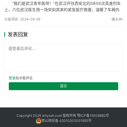
“我们是武汉青年医师！”在武汉开往西安北的G856次高速列车
协
上，六位武汉医生用一场突如其来的紧急医疗救援，温暖了车厢内
会
的每一位乘客。 “紧急呼叫！现有乘客突发疾病，紧急寻求本次
公益活动
2024-09-29
9.9K
列车中的医务人员，请前往15号车厢！”9月27日11时26分，G856
次列车广播里突然响起紧急求助声。陈英、刘小玉、刘聪、童露、
发表回复
张凯铭、袁小卫六位青年医师立即起身，迅速赶往15…
请登录后评论...
登录
后才能评论
提交
Copyright 2026 whysxh.com 版权所有
鄂ICP备15008882号
鄂公网安备 42010202001955号