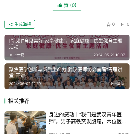
赞
(0)
首
页
生成海报
0
0
协
会
[视频]”育见美好 家享健康”，家庭健康 · 优生优育主题
介
活动
绍
上一篇
2024-05-21 10:07
党
聚焦医学创新与新质生产力 武汉医师协会首届“青雁讲
建
堂”开讲
工
2024-06-02 22:50
下一篇
作
相关推荐
组
织
身边的感动｜“我们是武汉青年医
建
师”，男子高铁突发腹痛，六位医者
设
齐施援手