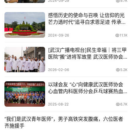
2024-09-29
9.7K
医
感悟历史的使命与召唤 让信仰的光
师
登录
注册
芒力透时代“追寻白求恩足迹 传承白
风
求恩精神”—青年医师西柏坡行
采
2024-09-26
11.1K
健
[武汉广播电视台]民生幸福｜将三甲
康
医院“搬”进将军故里 武汉医师协会
科
移动CT车开赴红安义诊
普
2026-02-06
5.2K
通
以球会友 “心”向健康武汉医师协会
心血管内科医师分会乒乓球赛热血
知
落幕
公
2025-08-22
6.7K
告
“我们是武汉青年医师”，男子高铁突发腹痛，六位医者
联
齐施援手
系