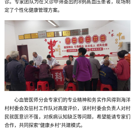
诊。专家团队为在义诊中筛查出的8例高血压患者，现场制
定了个性化健康管理方案。
首
页
协
会
介
绍
党
建
　　心血管医师分会专家们的专业精神和务实作风得到海洋
工
村村委会及驻村工作队对高度评价，该村村委会负责人对村
作
民就医意识不强，对疾病认知缺乏等问题，希望能请专家们
合作，共同探索“健康乡村”共建模式。
组
织