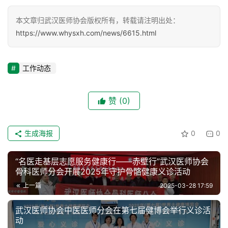
建
本文章归武汉医师协会版权所有，转载请注明出处：
设
https://www.whysxh.com/news/6615.html
医
师
工作动态
登录
注册
风
采
赞
(0)
健
康
生成海报
0
0
科
普
“名医走基层志愿服务健康行——赤壁行”武汉医师协会
骨科医师分会开展2025年守护骨骼健康义诊活动
通
上一篇
2025-03-28 17:59
知
公
武汉医师协会中医医师分会在第七届健博会举行义诊活
告
动