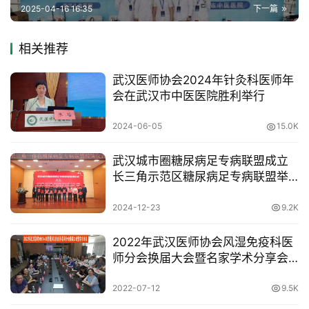
2025-04-16 16:35
下一篇
联
系
相关推荐
协
会
武汉医师协会2024年针灸科医师年
会在武汉市中医医院胜利举行
2024-06-05
15.0K
武汉城市圈糖尿病足专病联盟成立
长三角示范区糖尿病足专病联盟举
行授牌仪式
2024-12-23
9.2K
2022年武汉医师协会风湿免疫科医
师分会换届大会暨名家学术分享会
成功举办
2022-07-12
9.5K